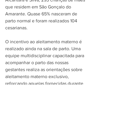
que residem em São Gonçalo do 
Amarante. Quase 65% nasceram de 
parto normal e foram realizados 104 
cesarianas.
O incentivo ao aleitamento materno é 
realizado ainda na sala de parto. Uma 
equipe multidisciplinar capacitada para 
acompanhar o parto das nossas 
gestantes realiza as orientações sobre 
aleitamento materno exclusivo, 
reforçando aquelas fornecidas durante 
o pré-natal na atenção básica. O 
hospital dispõe de médicos e 
enfermeiros obstetras todos os dias 
úteis da semana para atender as 
urgências e emergência.