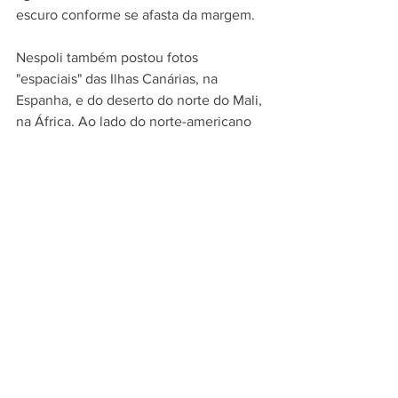
escuro conforme se afasta da margem.
Nespoli também postou fotos 
"espaciais" das Ilhas Canárias, na 
Espanha, e do deserto do norte do Mali, 
na África. Ao lado do norte-americano 
Randy Bresnik e do russo Sergey 
Ryazansky, o italiano deve ficar na ISS 
até o fim de janeiro.
Comentários