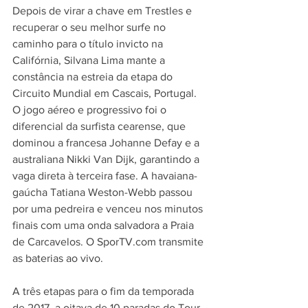
Depois de virar a chave em Trestles e 
recuperar o seu melhor surfe no 
caminho para o título invicto na 
Califórnia, Silvana Lima mante a 
constância na estreia da etapa do 
Circuito Mundial em Cascais, Portugal. 
O jogo aéreo e progressivo foi o 
diferencial da surfista cearense, que 
dominou a francesa Johanne Defay e a 
australiana Nikki Van Dijk, garantindo a 
vaga direta à terceira fase. A havaiana-
gaúcha Tatiana Weston-Webb passou 
por uma pedreira e venceu nos minutos 
finais com uma onda salvadora a Praia 
de Carcavelos. O SporTV.com transmite 
as baterias ao vivo.
A três etapas para o fim da temporada 
de 2017, a oitava de 10 paradas do Tour 