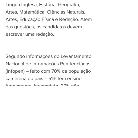
Língua Inglesa, História, Geografia, 
Artes, Matemática, Ciências Naturais, 
Artes, Educação Física e Redação. Além 
das questões, os candidatos devem 
escrever uma redação.
Segundo informações do Levantamento 
Nacional de Informações Penitenciárias 
(Infopen) – feito com 70% da população 
carcerária do país – 51% têm ensino 
fundamental incompleto, 29% não 
concluíram o ensino médio, 9% já 
terminaram essa fase, 6% são 
alfabetizados mas sem cursos regulares 
e 4% são analfabetos.
O Enceja será realizado este ano após 