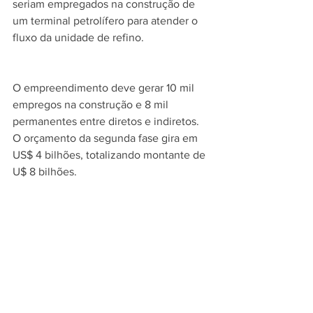
seriam empregados na construção de 
um terminal petrolífero para atender o 
fluxo da unidade de refino.
O empreendimento deve gerar 10 mil 
empregos na construção e 8 mil 
permanentes entre diretos e indiretos. 
O orçamento da segunda fase gira em 
US$ 4 bilhões, totalizando montante de 
U$ 8 bilhões. 
diretos e indiretos. O orçamento da 
segunda fase gira em US$ 4 bilhões, 
totalizando montante de U$ 8 bilhões. 
(O Povo - é parceiro de oxereta.com)
Tags:
Desenvolvimento
Região