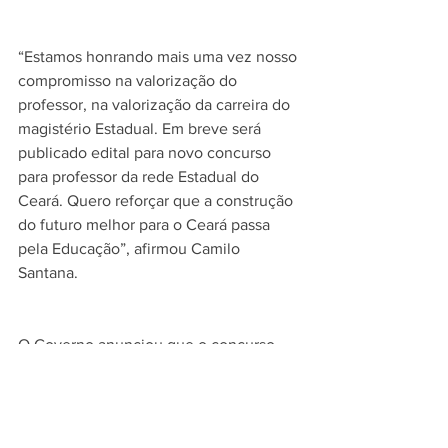
“Estamos honrando mais uma vez nosso 
compromisso na valorização do 
professor, na valorização da carreira do 
magistério Estadual. Em breve será 
publicado edital para novo concurso 
para professor da rede Estadual do 
Ceará. Quero reforçar que a construção 
do futuro melhor para o Ceará passa 
pela Educação”, afirmou Camilo 
Santana.
O Governo anunciou que o concurso 
público para professor terá edital 
publicado até julho deste ano. A Lei de 
criação de cargos será encaminhada à 
Assembleia Legislativa até o fim deste 