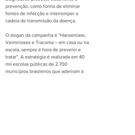
prevenção, como forma de eliminar 
fontes de infecção e interromper a 
cadeia de transmissão da doença.
O slogan da campanha é “Hanseníase, 
Verminoses e Tracoma – em casa ou na 
escola, sempre é hora de prevenir e 
tratar”. A estratégia é realizada em 40 
mil escolas públicas de 2.700 
municípios brasileiros que aderiram à 
ação e envolve mais de oito milhões de 
alunos. As atividades serão realizadas 
até o dia 30 de junho, com ações 
específicas para cada uma das doenças.
Tags:
Saúde