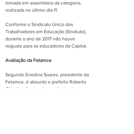
tomada em assembleia da categoria, 
realizada no último dia 11.
Conforme o Sindicato Único dos 
Trabalhadores em Educação (Sindiute), 
durante o ano de 2017 não houve 
reajuste para os educadores da Capital.
Avaliação da Fetamce
Segundo Enedina Soares, presidente da 
Fetamce, é absurdo o prefeito Roberto 
Cláudio não atender ao direito dos 
professores da cidade. Enquanto 
localidades com arrecadação menores e 
mais pobres que Fortaleza conseguem 
garantir integralmente o que foi 
estipulado pelo MEC como evolução 
salarial para a classe.