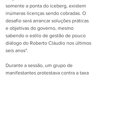
somente a ponta do iceberg, existem 
inúmeras licenças sendo cobradas. O 
desafio será arrancar soluções práticas 
e objetivas do governo, mesmo 
sabendo o estilo de gestão de pouco 
diálogo do Roberto Cláudio nos últimos 
seis anos".
Durante a sessão, um grupo de 
manifestantes protestava contra a taxa 
dos alvarás nas galerias da Câmara.
Ronivaldo Maia (PT) é um dos quatro 
suplentes que assumiram o cargo de 
vereador em 2019 e deve participar da 
oposição no Legislativo. O petista entra 
no lugar de Acrísio Sena, que foi eleito 
deputado estadual nas eleições gerais 