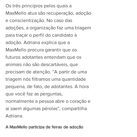
Os três princípios pelos quais a 
MaxMello atua são recuperação, adoção 
e conscientização. No caso das 
adoções, a organização faz uma triagem 
para traçar o perfil do candidato à 
adoção. Adriana explica que a 
MaxMello procura garantir que os 
futuros adotantes entendam que os 
animais não são descartáveis, que 
precisam de atenção. “A partir de uma 
triagem nós filtramos uma quantidade 
pequena, de fato, de adotantes. A hora 
que você faz as perguntas, 
normalmente a pessoa abre o coração e 
aí saem algumas pérolas”, compartilha 
Adriana.
A MaxMello participa de feiras de adoção 
onde grande parte dos seus animais são 
adotados por famílias mais que especiais