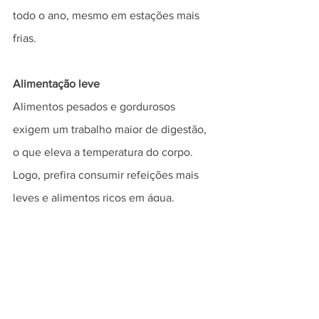
todo o ano, mesmo em estações mais 
frias.
Alimentação leve
Alimentos pesados e gordurosos 
exigem um trabalho maior de digestão, 
o que eleva a temperatura do corpo. 
Logo, prefira consumir refeições mais 
leves e alimentos ricos em água.
Além disso, preste atenção às datas de 
validades das comidas, porque as altas 
temperaturas fazem com que elas 
estraguem mais rapidamente.