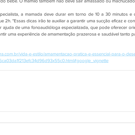
s do bebê. O mamilo também não deve sair amassado ou machucado", 
cialista, a mamada deve durar em torno de 10 a 30 minutos e os 
 2h. "Essas dicas irão te auxiliar a garantir uma sucção eficaz e conf
r ajuda de uma fonoaudióloga especializada, que pode oferecer orie
rantir uma experiência de amamentação prazerosa e saudável tanto p
rra.com.br/vida-e-estilo/amamentacao-pratica-e-essencial-para-o-de
5ca03da1f213efc34d96d93x55c0.html#google_vignette