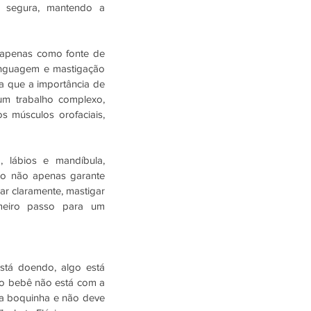
 segura, mantendo a 
 apenas como fonte de 
inguagem e mastigação 
a que a importância de 
 trabalho complexo, 
 músculos orofaciais, 
lábios e mandíbula, 
o não apenas garante 
r claramente, mastigar 
meiro passo para um 
tá doendo, algo está 
 o bebê não está com a 
a boquinha e não deve 