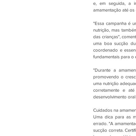
e, em seguida, a i
amamentação até os d
"Essa campanha é um
nutrição, mas também
das crianças", coment
uma boa sucção dur
coordenado e essenci
fundamentais para o 
"Durante a amament
promovendo o cresci
uma nutrição adequad
corretamente e até
desenvolvimento oral s
Cuidados na amamen
Uma dica para as mã
errado. "A amamentaç
sucção correta. Cert