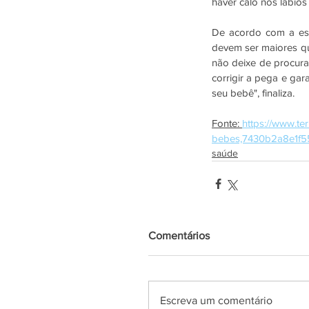
haver calo nos lábio
De acordo com a espe
devem ser maiores que
não deixe de procura
corrigir a pega e ga
seu bebê", finaliza.
Fonte: 
https://www.te
bebes,7430b2a8e1f5
saúde
Comentários
Escreva um comentário