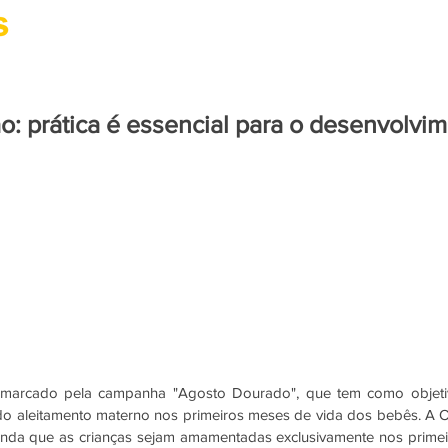
CIDADANIA
CULTURA
SAÚDE
PARACURU
 prática é essencial para o desenvolvi
arcado pela campanha "Agosto Dourado", que tem como objetivo
do aleitamento materno nos primeiros meses de vida dos bebês. A O
da que as crianças sejam amamentadas exclusivamente nos primeir