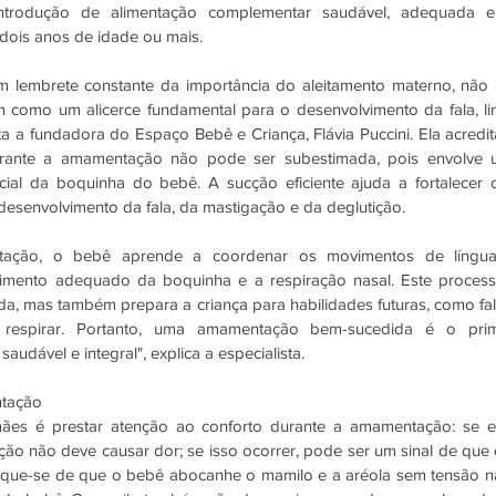
ntrodução de alimentação complementar saudável, adequada e
ois anos de idade ou mais.
 lembrete constante da importância do aleitamento materno, não
 como um alicerce fundamental para o desenvolvimento da fala, l
a a fundadora do Espaço Bebê e Criança, Flávia Puccini. Ela acredit
ante a amamentação não pode ser subestimada, pois envolve um
al da boquinha do bebê. A sucção eficiente ajuda a fortalecer os
desenvolvimento da fala, da mastigação e da deglutição.
ação, o bebê aprende a coordenar os movimentos de língua, 
mento adequado da boquinha e a respiração nasal. Este process
a, mas também prepara a criança para habilidades futuras, como fala
 respirar. Portanto, uma amamentação bem-sucedida é o pri
audável e integral", explica a especialista.
tação 
es é prestar atenção ao conforto durante a amamentação: se es
ão não deve causar dor; se isso ocorrer, pode ser um sinal de que
ifique-se de que o bebê abocanhe o mamilo e a aréola sem tensão n