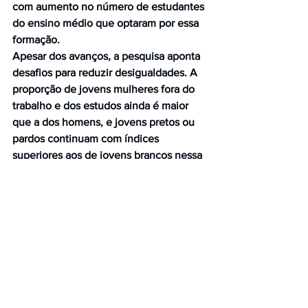
com aumento no número de estudantes 
do ensino médio que optaram por essa 
formação.
Apesar dos avanços, a pesquisa aponta 
desafios para reduzir desigualdades. A 
proporção de jovens mulheres fora do 
trabalho e dos estudos ainda é maior 
que a dos homens, e jovens pretos ou 
pardos continuam com índices 
superiores aos de jovens brancos nessa 
condição. Os resultados reforçam a 
importância de ampliar oportunidades 
de educação, qualificação e emprego.
Da Agência Rádio Gov, em Brasília, 
Claudimário Carvalho.