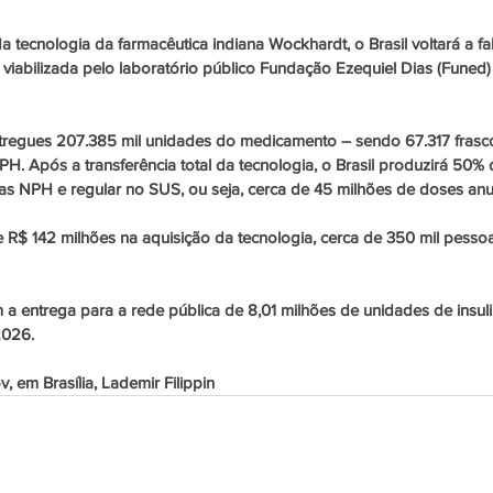
a tecnologia da farmacêutica indiana Wockhardt, o Brasil voltará a f
viabilizada pelo laboratório público Fundação Ezequiel Dias (Funed) e
tregues 207.385 mil unidades do medicamento – sendo 67.317 frascos
PH. Após a transferência total da tecnologia, o Brasil produzirá 50
nas NPH e regular no SUS, ou seja, cerca de 45 milhões de doses anua
 R$ 142 milhões na aquisição da tecnologia, cerca de 350 mil pesso
a entrega para a rede pública de 8,01 milhões de unidades de insulin
026.  
 em Brasília, Lademir Filippin