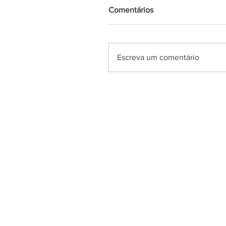
Comentários
Escreva um comentário
Azul News
2019
| Todos os direitos Reserv