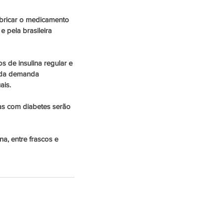
abricar o medicamento 
 pela brasileira 
 de insulina regular e 
% da demanda 
is. 
as com diabetes serão 
a, entre frascos e 