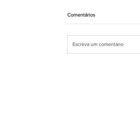
Comentários
Escreva um comentário
Azul News
2019
| Todos os direitos Reserv