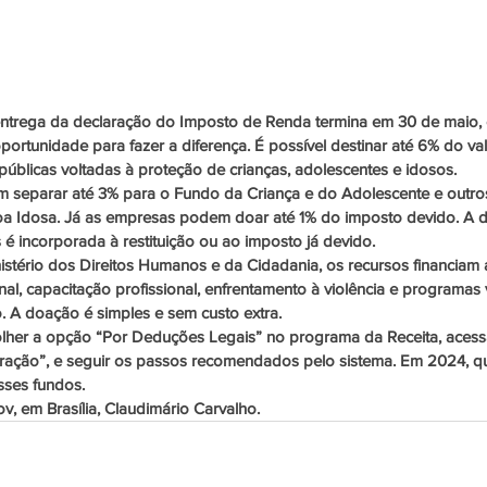
 entrega da declaração do Imposto de Renda termina em 30 de maio, e
ortunidade para fazer a diferença. É possível destinar até 6% do va
públicas voltadas à proteção de crianças, adolescentes e idosos.
m separar até 3% para o Fundo da Criança e do Adolescente e outr
oa Idosa. Já as empresas podem doar até 1% do imposto devido. A d
s é incorporada à restituição ou ao imposto já devido.
stério dos Direitos Humanos e da Cidadania, os recursos financiam
onal, capacitação profissional, enfrentamento à violência e programas
. A doação é simples e sem custo extra.
olher a opção “Por Deduções Legais” no programa da Receita, acess
ração”, e seguir os passos recomendados pelo sistema. Em 2024, q
sses fundos.
, em Brasília, Claudimário Carvalho.