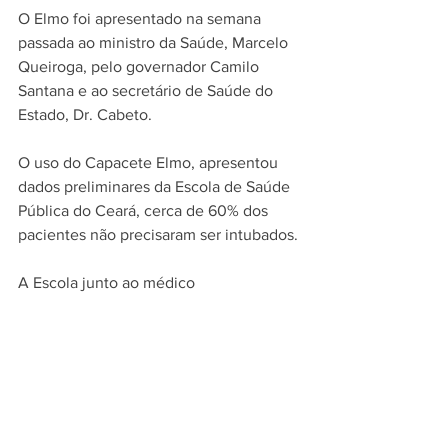
O Elmo foi apresentado na semana 
passada ao ministro da Saúde, Marcelo 
Queiroga, pelo governador Camilo 
Santana e ao secretário de Saúde do 
Estado, Dr. Cabeto.
O uso do Capacete Elmo, apresentou 
dados preliminares da Escola de Saúde 
Pública do Ceará, cerca de 60% dos 
pacientes não precisaram ser intubados.
A Escola junto ao médico 
pneumologista cearense, Marcelo 
Alcântara, afirma que o projeto para o 
Elmo 2.0 já está em andamento, com o 
intuito de aprimorar o equipamento.
Tags:
Saúde
saúde