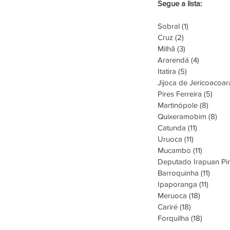
Segue a lista:
Sobral (1)
Cruz (2)
Milhã (3)
Ararendá (4)
Itatira (5)
Jijoca de Jericoacoar
Pires Ferreira (5)
Martinópole (8)
Quixeramobim (8)
Catunda (11)
Uruoca (11)
Mucambo (11)
Deputado Irapuan Pinh
Barroquinha (11)
Ipaporanga (11)
Meruoca (18)
Cariré (18)
Forquilha (18)