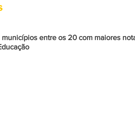
CIDADANIA
CULTURA
SAÚDE
PARACURU
 municípios entre os 20 com maiores not
 Educação