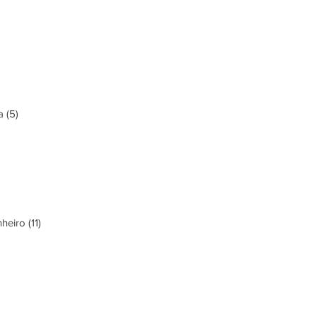
a (5)
eiro (11)