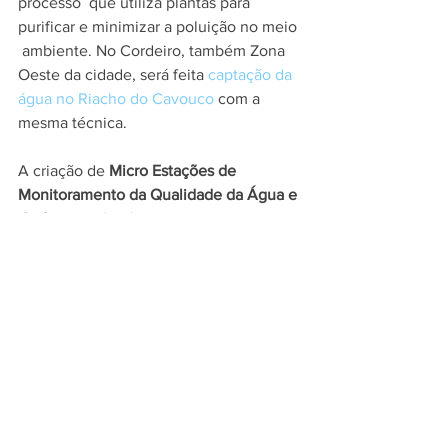
processo  que utiliza plantas para 
purificar e minimizar a poluição no meio 
 ambiente. No Cordeiro, também Zona 
Oeste da cidade, será feita
 captação da 
água no Riacho do Cavouco
 com a 
mesma técnica.  
A criação de 
Micro Estações de 
Monitoramento da Qualidade da Água e 
do Ar
  também é um projeto-piloto 
executado pelo CITinova que irá 
mensurar e  demonstrar a qualidade da 
água filtrada. O projeto também 
pretende  contribuir com a retomada a 
relação da cidade com o rio, 
construindo  dois trechos do Parque 
Capibaribe.   
Recife 500 anos