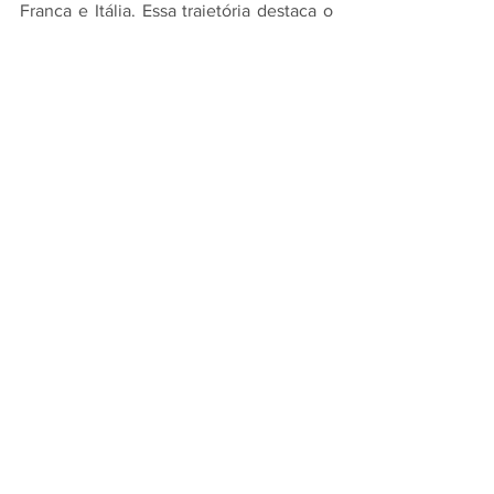
França e Itália. Essa trajetória destaca o 
compromisso da Biotrop em se tornar 
uma referência global em soluções 
sustentáveis para a agricultura.
Fonte: 
https://www.agrolink.com.br/noticias/ex
pansao-internacional-com-hub-de-
inovacao-nos-eua_496515.html
Inovação
Comentários
Escreva um comentário