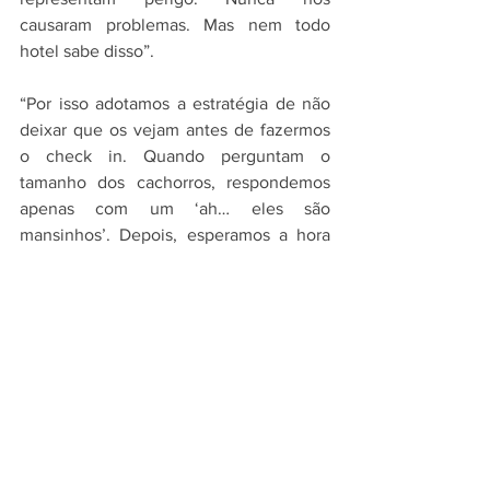
causaram problemas. Mas nem todo 
hotel sabe disso”.
“Por isso adotamos a estratégia de não 
deixar que os vejam antes de fazermos 
o check in. Quando perguntam o 
tamanho dos cachorros, respondemos 
apenas com um ‘ah… eles são 
mansinhos’. Depois, esperamos a hora 
certa e entramos com eles 
discretamente, o que é muito difícil de 
fazer quando se trata de dog alemão, 
porque todos querem vê-los de perto”, 
diz a fotojornalista.
Segundo Massunaga, as dificuldades de 
viagens em carros podem ser maiores, 
dependendo do porte do animal. “E se 