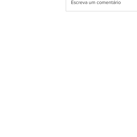
Escreva um comentário
Azul News
2019
| Todos os direitos Reserv