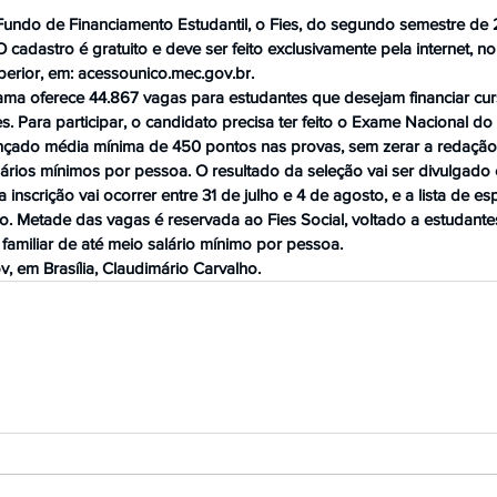
 Fundo de Financiamento Estudantil, o Fies, do segundo semestre de 
 O cadastro é gratuito e deve ser feito exclusivamente pela internet, n
erior, em: 
acessounico.mec.gov.br
.
ama oferece 44.867 vagas para estudantes que desejam financiar cur
es. Para participar, o candidato precisa ter feito o Exame Nacional d
cançado média mínima de 450 pontos nas provas, sem zerar a redação
salários mínimos por pessoa. O resultado da seleção vai ser divulgado
nscrição vai ocorrer entre 31 de julho e 4 de agosto, e a lista de esp
. Metade das vagas é reservada ao Fies Social, voltado a estudantes
amiliar de até meio salário mínimo por pessoa.
 em Brasília, Claudimário Carvalho.