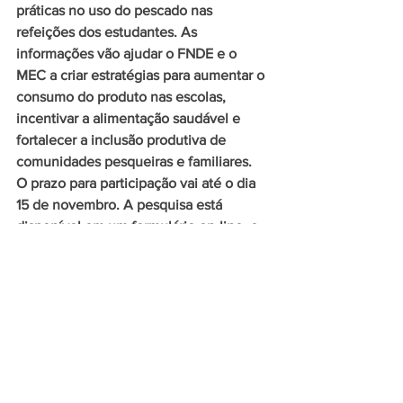
práticas no uso do pescado nas 
refeições dos estudantes. As 
informações vão ajudar o FNDE e o 
MEC a criar estratégias para aumentar o 
consumo do produto nas escolas, 
incentivar a alimentação saudável e 
fortalecer a inclusão produtiva de 
comunidades pesqueiras e familiares.
O prazo para participação vai até o dia 
15 de novembro. A pesquisa está 
disponível em um formulário on-line, e 
o acesso pode ser feito pelo site do 
gov.br/fnde
.
Com supervisão de Thayssa Victoria, da 
Agência Rádio Gov, em Brasília, 
Estefania Lima.