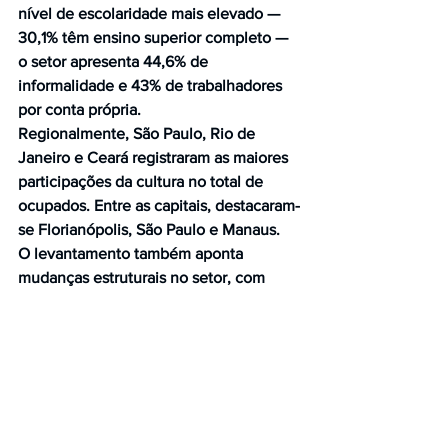
nível de escolaridade mais elevado — 
30,1% têm ensino superior completo — 
o setor apresenta 44,6% de 
informalidade e 43% de trabalhadores 
por conta própria.
Regionalmente, São Paulo, Rio de 
Janeiro e Ceará registraram as maiores 
participações da cultura no total de 
ocupados. Entre as capitais, destacaram-
se Florianópolis, São Paulo e Manaus.
O levantamento também aponta 
mudanças estruturais no setor, com 
crescimento de atividades ligadas à 
internet, software e publicidade. No 
campo do consumo, o Índice de Preços 
da Cultura (IPECult) acumulou alta 
aproximada de 3% entre 2020 e 2024, 
abaixo da inflação geral no período.
Cerca de 90% da população com 10 