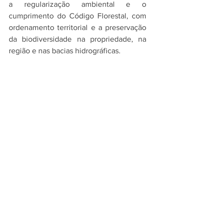
a regularização ambiental e o 
cumprimento do Código Florestal, com 
ordenamento territorial e a preservação 
da biodiversidade na propriedade, na 
região e nas bacias hidrográficas.
No plano ABC de 2010 a 2020, as ações 
eram para adoção dos sistemas 
integrados de lavoura-pecuária-floresta, 
dos Sistemas Agroflorestais (SAFs) e do 
Sistema Plantio Direto (SPD). Envolvia 
também a Fixação Biológica de 
Nitrogênio (FBN), plantação de florestas 
e tratamento de dejetos animais. Para o 
Plano ABC+ de 2020 a 2030 incluíram-
se novas tecnologias como bioinsumos, 
sistemas irrigados e terminação 
intensiva de bovinos. 