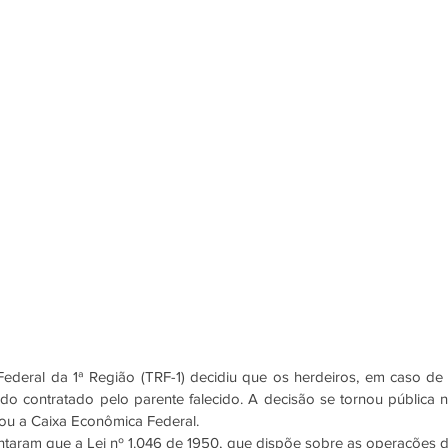
Federal da 1ª Região (TRF-1) decidiu que os herdeiros, em caso de
 contratado pelo parente falecido. A decisão se tornou pública na úl
ou a Caixa Econômica Federal.
taram que a Lei nº 1.046 de 1950, que dispõe sobre as operações d