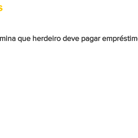
CIDADANIA
CULTURA
SAÚDE
PARACURU
rmina que herdeiro deve pagar emprésti