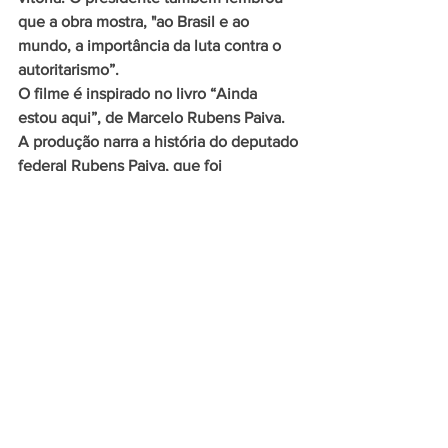
que a obra mostra, "ao Brasil e ao 
mundo, a importância da luta contra o 
autoritarismo”.
O filme é inspirado no livro “Ainda 
estou aqui”, de Marcelo Rubens Paiva. 
A produção narra a história do deputado 
federal Rubens Paiva, que foi 
perseguido, preso e assassinado pelo 
regime militar, iniciado em 1964.
Da Agência Rádio Gov, em Brasília, 
Lademir Filippin
Comentários