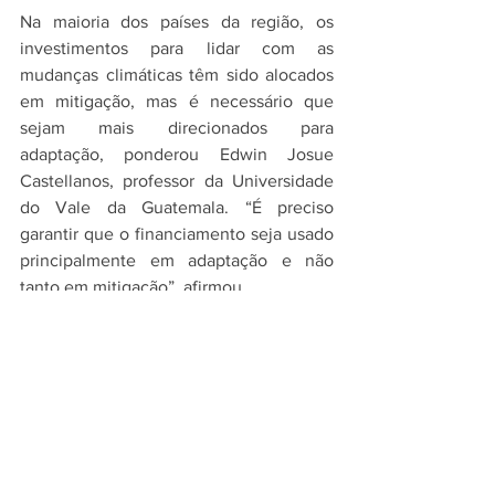
Na maioria dos países da região, os 
investimentos para lidar com as 
mudanças climáticas têm sido alocados 
em mitigação, mas é necessário que 
sejam mais direcionados para 
adaptação, ponderou Edwin Josue 
Castellanos, professor da Universidade 
do Vale da Guatemala. “É preciso 
garantir que o financiamento seja usado 
principalmente em adaptação e não 
tanto em mitigação”, afirmou.
“A maioria dos países da região já possui 
tanto planos de adaptação como de 
mitigação, mas a maioria está em 
estágio inicial e não conta com recursos 
suficientes”, ponderou Castellanos.