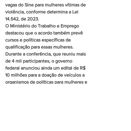
vagas do Sine para mulheres vítimas de 
violência, conforme determina a Lei 
14.542, de 2023.
O Ministério do Trabalho e Emprego 
destacou que o acordo também prevê 
cursos e políticas específicas de 
qualificação para essas mulheres.
Durante a conferência, que reuniu mais 
de 4 mil participantes, o governo 
federal anunciou ainda um edital de R$ 
10 milhões para a doação de veículos a 
organismos de políticas para mulheres e 
assinou novos acordos voltados à 
defesa dos direitos das mulheres nas 
áreas de comunicação, segurança e 
inclusão digital.
Da Agência Rádio Gov, em Brasília, 
Lucilly Araújo