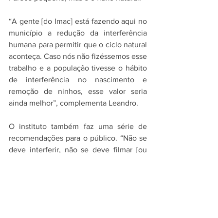
“A gente [do Imac] está fazendo aqui no 
município a redução da interferência 
humana para permitir que o ciclo natural 
aconteça. Caso nós não fizéssemos esse 
trabalho e a população tivesse o hábito 
de interferência no nascimento e 
remoção de ninhos, esse valor seria 
ainda melhor”, complementa Leandro.
O instituto também faz uma série de 
recomendações para o público. “Não se 
deve interferir, não se deve filmar [ou 
fotografar] o animal 
com luminosidade
 e, 
se ele for encontrado, 
não deve ser 
tocado de nenhuma forma”
, alerta o 
presidente.
Caso ninhos ou encalhes de tartarugas 