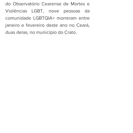
do Observatório Cearense de Mortes e 
Violências LGBT, nove pessoas da 
comunidade LGBTQIA+ morreram entre 
janeiro e fevereiro deste ano no Ceará, 
duas delas, no município do Crato.
Fonte: O estado CE
Cidades
LGTBQIA+
Comentários
Escreva um comentário