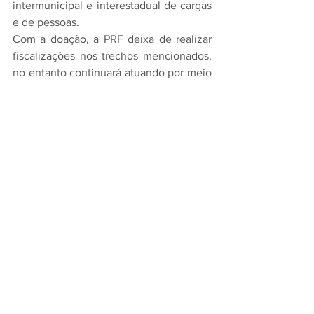
intermunicipal e interestadual de cargas 
e de pessoas.
Com a doação, a PRF deixa de realizar 
fiscalizações nos trechos mencionados, 
no entanto continuará atuando por meio 
de rondas e na prestação de auxílio aos 
usuários até que o DETRAN-CE e a PRE 
assumam totalmente as atividades de 
fiscalização e policiamento, após um 
período de transição, conforme prazos e 
demais diretrizes a serem estabelecidos 
em um planejamento conjunto a ser 
elaborado entre as instituições.
Categoria
Policiamento
Tags: 
Ceará