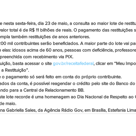
e nesta sexta-feira, dia 23 de maio, a consulta ao maior lote de resti
alor total é de R$ 11 bilhões de reais. O pagamento das restituições s
empla também restituições de anos anteriores.
00 mil contribuintes serão beneficiados. A maior parte do lote vai 
re elas: idosos acima de 60 anos, pessoas com deficiência, professo
preenchida com recebimento via PIX.
tuição, basta acessar o site 
gov.br/receitafederal
, clicar em “Meu Imp
a Restituição”.
 o pagamento só será feito em conta do próprio contribuinte.
dos da conta, é possível reagendar o crédito pelo site do Banco do 
gando para a Central de Relacionamento BB.
ste lote recorde é uma homenagem ao Dia Nacional de Respeito ao Co
e maio.
 Gabriella Sales, da Agência Rádio Gov, em Brasília, Estefania Lima