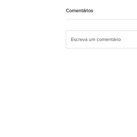
Comentários
Escreva um comentário
Azul News
2019
| Todos os direitos Reserv