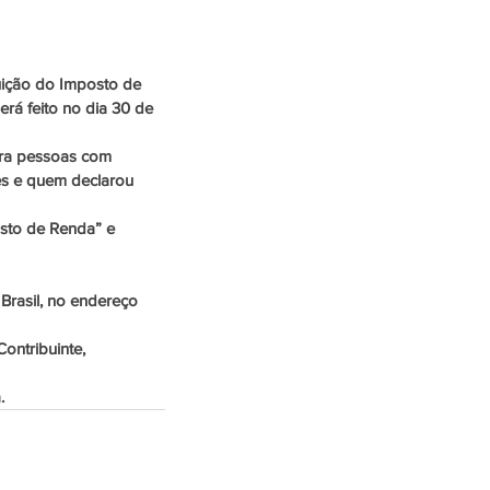
tuição do Imposto de 
erá feito no dia 30 de 
para pessoas com 
res e quem declarou 
osto de Renda” e 
Brasil, no endereço 
ntribuinte, 
.