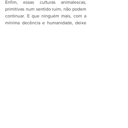
Enfim, essas culturas animalescas, 
primitivas num sentido ruim, não podem 
continuar. E que ninguém mais, com a 
mínima decência e humanidade, deixe 
isso acontecer achando que isso é 
normal e que pode. Porque esses, com 
tantas vírgulas nocivas dentro de si, e 
todos esses sequestradores, pedófilos, 
nocivos da sociedade, se eles se sentem 
soltos, eles vão até o fim. Eles vão 
porque eles são tão feios quanto tudo 
isso.
Fonte: @vanessadamata 
#VanessadaMata
#arádioamigadacidade
#rádiomarazulfm