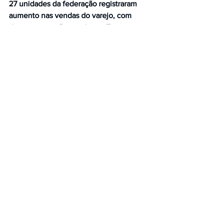
27 unidades da federação registraram 
aumento nas vendas do varejo, com 
destaque para Pernambuco, Tocantins e 
Distrito Federal.
Os números indicam avanço em áreas 
importantes da economia, com setores 
de consumo essencial e de bens 
duráveis contribuindo para a 
manutenção do crescimento do 
comércio brasileiro.
Da Agência Rádio Gov, em Brasília, 
Claudimário Carvalho.
Comentários