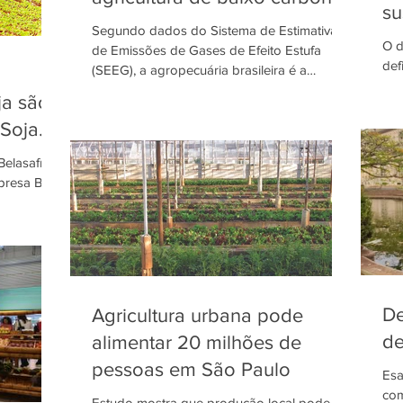
su
Segundo dados do Sistema de Estimativa
de
O d
de Emissões de Gases de Efeito Estufa
def
(SEEG), a agropecuária brasileira é a
sup
atividade responsável...
ja são
sem
Soja
Belasafra
presa Bela
de
De
Agricultura urbana pode
de
alimentar 20 milhões de
pessoas em São Paulo
Esa
com
Estudo mostra que produção local pode