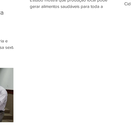
Cid
gerar alimentos saudáveis para toda a
nos.
ra
população da região metropolitana A
Região Metropolitana de...
ria e
l de