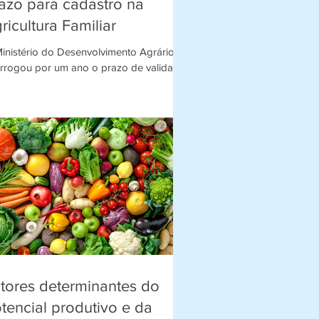
azo para cadastro na
ricultura Familiar
inistério do Desenvolvimento Agrário
rrogou por um ano o prazo de validade
 declarações de aptidão do Programa
ional de...
tores determinantes do
tencial produtivo e da