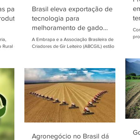
em
as para
Brasil eleva exportação de
te
produtos
tecnologia para
ma
melhoramento de gado
Com
ht
leiteiro.
pro
ia,
A Embrapa e a Associação Brasileira de
27ª
 Rural da
Criadores de Gir Leiteiro (ABCGIL) estão
Chu
projeto de
internacionalizando ações de melhoramento
genético. Até...
Go
Agronegócio no Brasil dá