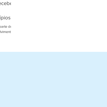
recebe
ípios
parte de
lvimento
s locais e