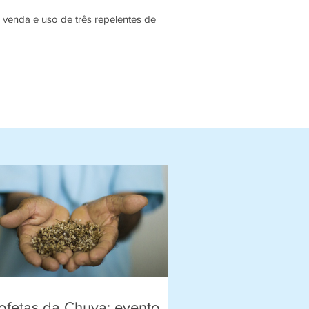
s gratuitos para a primeira infância
SU
 venda e uso de três repelentes de
me
ofetas da Chuva: evento