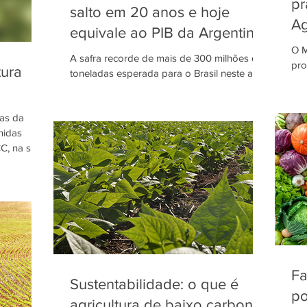
pr
salto em 20 anos e hoje
Ag
equivale ao PIB da Argentina
O M
A safra recorde de mais de 300 milhões de
pro
tura
toneladas esperada para o Brasil neste ano
das
evidencia a proporção que o agronegócio
Nac
tomou dentro...
das da
nidas
, na sigla
Fa
Sustentabilidade: o que é
po
agricultura de baixo carbono?