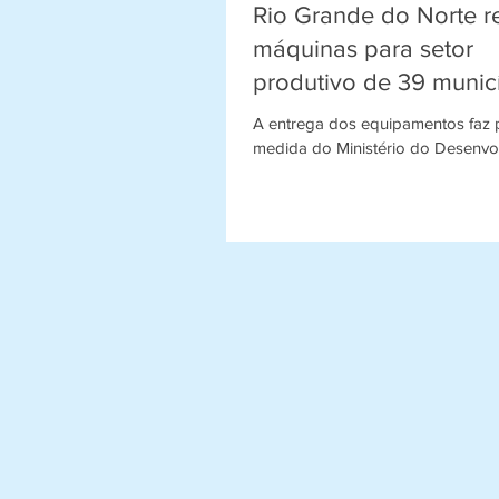
Rio Grande do Norte 
máquinas para setor
produtivo de 39 munic
A entrega dos equipamentos faz 
medida do Ministério do Desenvo
Regional para apoiar os produtore
promover a...