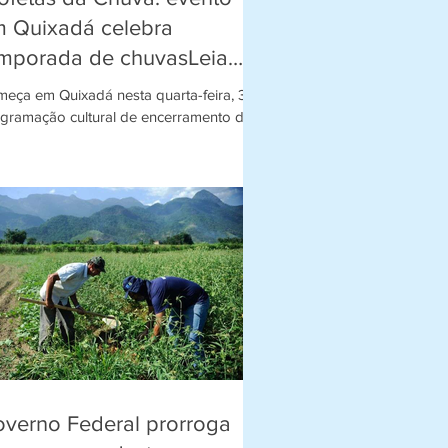
 Quixadá celebra
mporada de chuvasLeia
is em:
eça em Quixadá nesta quarta-feira, 31, a
tps://www.opovo.com
gramação cultural de encerramento da
 edição do Encontro dos Profetas da
va. O...
verno Federal prorroga