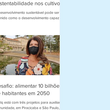
stentabilidade nos cultivos
 hortifruti.
esenvolvimento sustentável pode ser
inido como o desenvolvimento capaz de
rir as necessidades da geração atual,
 comprometer...
safio: alimentar 10 bilhões
 habitantes em 2050
lq está com três projetos para auxiliar a
unidade, em Piracicaba e São Paulo, no